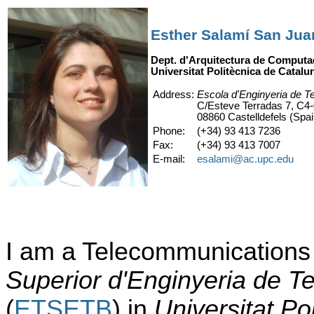
Esther Salamí San Jua
Dept. d'Arquitectura de Computa
Universitat Politècnica de Catalu
Address:
Escola d'Enginyeria de T
C/Esteve Terradas 7, C4
08860 Castelldefels (Spai
Phone:
(+34) 93 413 7236
Fax:
(+34) 93 413 7007
E-mail:
esalami@ac.upc.edu
I am a Telecommunications
Superior d'Enginyeria de T
(
ETSETB
) in
Universitat Po